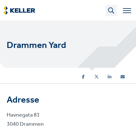
Skip
to
main
content
Drammen Yard
Adresse
Havnegata 81
3040 Drammen