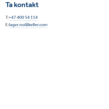
Ta kontakt
T:
+47 400 54 114
E:
lager.no@keller.com