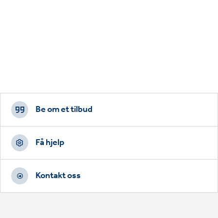
Footer
CTAs
Be om et tilbud
Få hjelp
Kontakt oss