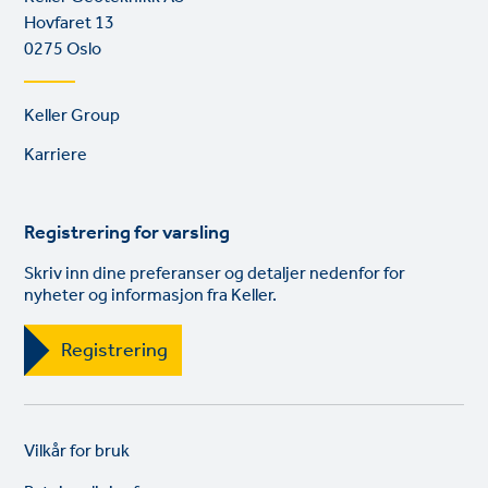
Hovfaret 13
0275 Oslo
Footer
Keller Group
links
Karriere
Registrering for varsling
Skriv inn dine preferanser og detaljer nedenfor for
nyheter og informasjon fra Keller.
Registrering
Legal
So
Vilkår for bruk
links
lin