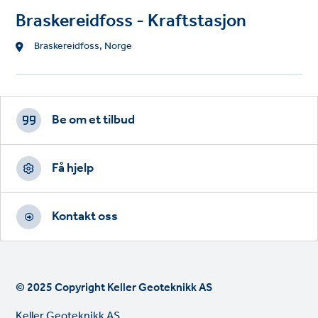
Braskereidfoss - Kraftstasjon
Location
Braskereidfoss, Norge
Footer
CTAs
Be om et tilbud
Få hjelp
Kontakt oss
© 2025 Copyright Keller Geoteknikk AS
Keller Geoteknikk AS