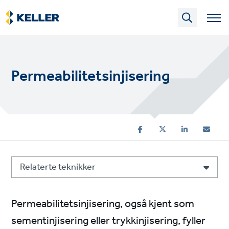
Skip
to
main
content
Permeabilitetsinjisering
Relaterte teknikker
Permeabilitetsinjisering, også kjent som
sementinjisering eller trykkinjisering, fyller