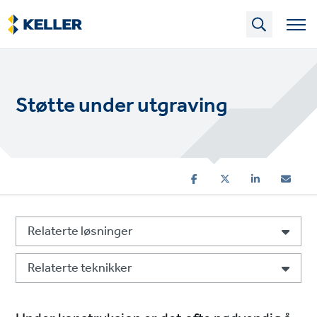
Skip
to
main
content
Støtte under utgraving
Relaterte løsninger
Relaterte teknikker