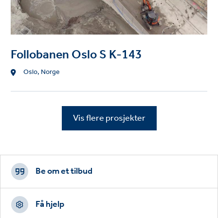
Follobanen Oslo S K-143
Location
Oslo, Norge
Vis flere prosjekter
Footer
CTAs
Be om et tilbud
Få hjelp