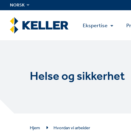
Skip
NORSK
to
main
Main
content
Ekspertise
Pr
Menu
Helse og sikkerhet
Breadcrumb
Hjem
Hvordan vi arbeider