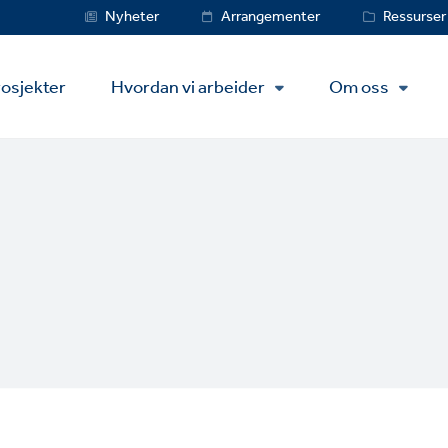
Service
Nyheter
Arrangementer
Ressurser
Menu
osjekter
Hvordan vi arbeider
Om oss