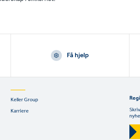
Få hjelp
Footer
Regi
Keller Group
links
Skri
Karriere
nyhe