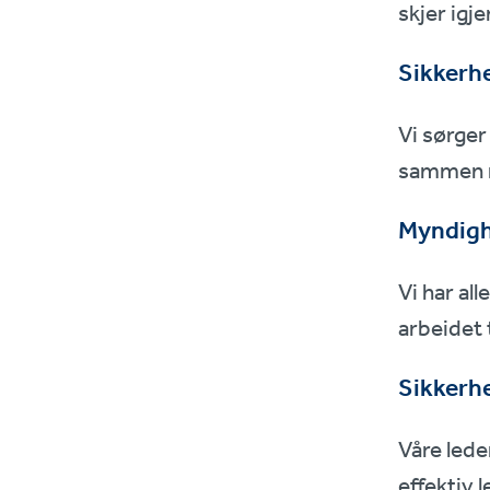
skjer igje
Sikkerh
Vi sørger
sammen m
Myndighe
Vi har all
arbeidet t
Sikkerh
Våre lede
effektiv 