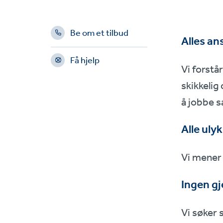
Be om et tilbud
Alles an
Få hjelp
Vi forstår
skikkelig
å jobbe sa
Alle uly
Vi mener
Ingen gj
Vi søker s