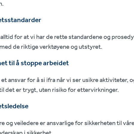
n.
etsstandarder
 alltid for at vi har de rette standardene og prosedy
ed de riktige verktøyene og utstyret.
t til å stoppe arbeidet
e et ansvar for å si ifra når vi ser usikre aktiviteter,
il det er trygt, uten risiko for ettervirkninger.
etsledelse
re og veiledere er ansvarlige for sikkerheten til vår
lederskap i sikkerhet.