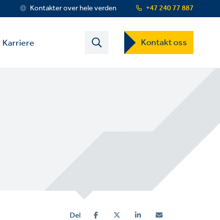
Kontakter over hele verden
+47 240 77 887
Contact
Kontakt oss
Karriere
US
Dropdown
Menu
Del