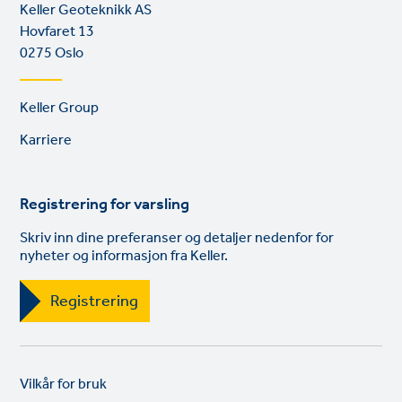
Keller Geoteknikk AS
Hovfaret 13
0275 Oslo
Footer
Keller Group
links
Karriere
Registrering for varsling
Skriv inn dine preferanser og detaljer nedenfor for
nyheter og informasjon fra Keller.
Registrering
Legal
So
Vilkår for bruk