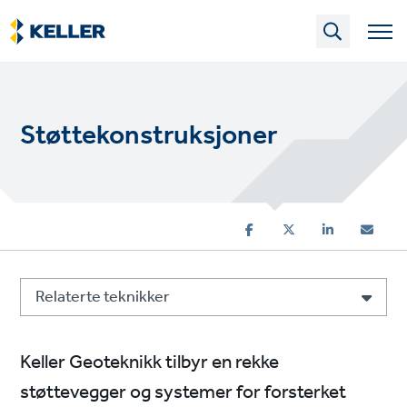
Skip
to
main
content
Støttekonstruksjoner
Relaterte teknikker
Keller Geoteknikk tilbyr en rekke
støttevegger og systemer for forsterket