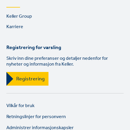
Footer
Keller Group
links
Karriere
Registrering for varsling
Skriv inn dine preferanser og detaljer nedenfor for
nyheter og informasjon fra Keller.
Registrering
Legal
So
Vilkår for bruk
links
lin
Retningslinjer for personvern
Administrer informasjonskapsler