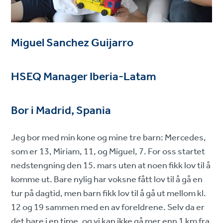
Miguel Sanchez Guijarro
HSEQ Manager Iberia-Latam
Bor i Madrid, Spania
Jeg bor med min kone og mine tre barn: Mercedes,
som er 13, Miriam, 11, og Miguel, 7. For oss startet
nedstengning den 15. mars uten at noen fikk lov til å
komme ut. Bare nylig har voksne fått lov til å gå en
tur på dagtid, men barn fikk lov til å gå ut mellom kl.
12 og 19 sammen med en av foreldrene. Selv da er
det bare i en time, og vi kan ikke gå mer enn 1 km fra