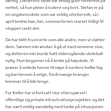
læring. Datterens skole var veldig godt forberedt på
nettet, så hun pleier å isolere seg bort. Stefan er på
en ungdomsskole som var veldig uforberedt, så i
april tenkte han, hei, sommerferien startet tidlig! Vi
stoppet raskt det.
De har blitt frustrerte som alle andre, men vi støtter
dem. Sønnen min ønsker å gå ut med vennene sine,
og datteren min burde hatt videregående skoleball
nylig. Hun begynner nå å tenke på høyskole. Vi
prøver å veilede henne til nøye å vurdere hvilke fag
og karrierevei å velge, fordi mange bransjer
kommer til å lide lenge.
For Keller har vi fortsatt stor etterspørsel i
offentlige og private infrastrukturprosjekter, og det
har vært veldig vanskelig med tanke på situasjonen