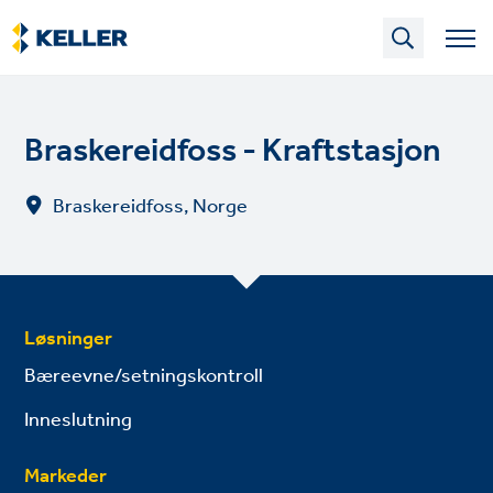
Skip
to
main
content
Braskereidfoss - Kraftstasjon
Braskereidfoss, Norge
Løsninger
Bæreevne/setningskontroll
Inneslutning
Markeder