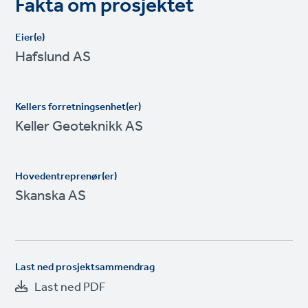
Fakta om prosjektet
Eier(e)
Hafslund AS
Kellers forretningsenhet(er)
Keller Geoteknikk AS
Hovedentreprenør(er)
Skanska AS
Last ned prosjektsammendrag
Last ned PDF