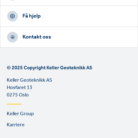
Få hjelp
Kontakt oss
© 2025 Copyright Keller Geoteknikk AS
Keller Geoteknikk AS
Hovfaret 13
0275 Oslo
Footer
Keller Group
links
Karriere