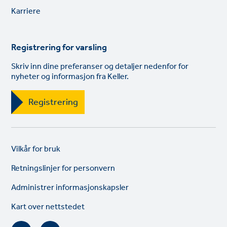
links
Karriere
Registrering for varsling
Skriv inn dine preferanser og detaljer nedenfor for
nyheter og informasjon fra Keller.
Registrering
Legal
So
Vilkår for bruk
links
lin
Retningslinjer for personvern
Administrer informasjonskapsler
Kart over nettstedet