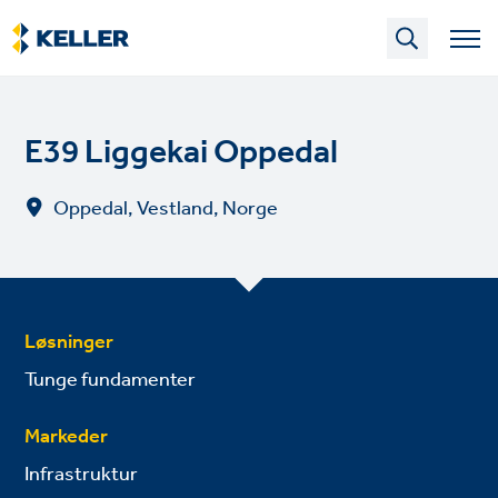
Skip
to
main
content
E39 Liggekai Oppedal
Oppedal, Vestland, Norge
Løsninger
Tunge fundamenter
Markeder
Infrastruktur