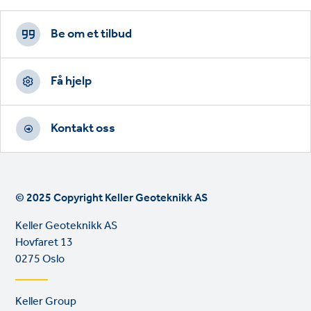
Footer
CTAs
Be om et tilbud
Få hjelp
Kontakt oss
© 2025 Copyright Keller Geoteknikk AS
Keller Geoteknikk AS
Hovfaret 13
0275 Oslo
Footer
Keller Group