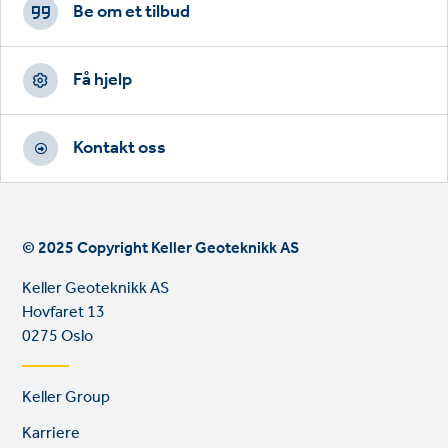
CTAs
Be om et tilbud
Få hjelp
Kontakt oss
© 2025 Copyright Keller Geoteknikk AS
Keller Geoteknikk AS
Hovfaret 13
0275 Oslo
Footer
Keller Group
links
Karriere