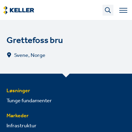
Skip
to
main
content
Grettefoss bru
Svene, Norge
Løsninger
Tunge fundamenter
Markeder
Infrastruktur