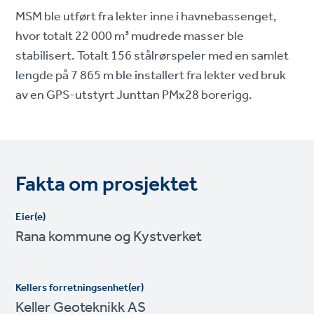
MSM ble utført fra lekter inne i havnebassenget,
hvor totalt 22 000 m³ mudrede masser ble
stabilisert. Totalt 156 stålrørspeler med en samlet
lengde på 7 865 m ble installert fra lekter ved bruk
av en GPS-utstyrt Junttan PMx28 borerigg.
Fakta om prosjektet
Eier(e)
Rana kommune og Kystverket
Kellers forretningsenhet(er)
Keller Geoteknikk AS