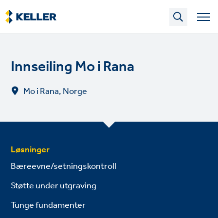
Skip
to
main
content
Innseiling Mo i Rana
Mo i Rana, Norge
Løsninger
Bæreevne/setningskontroll
Støtte under utgraving
Tunge fundamenter