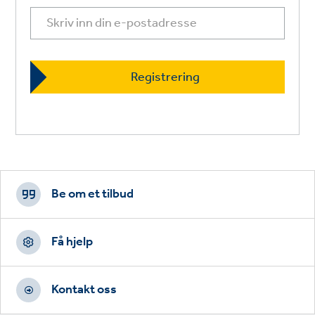
Footer
CTAs
Be om et tilbud
Få hjelp
Kontakt oss