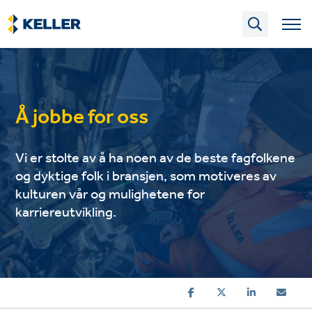
Skip
to
main
content
Å jobbe for oss
Vi er stolte av å ha noen av de beste fagfolkene
og dyktige folk i bransjen, som motiveres av
kulturen vår og mulighetene for
karriereutvikling.