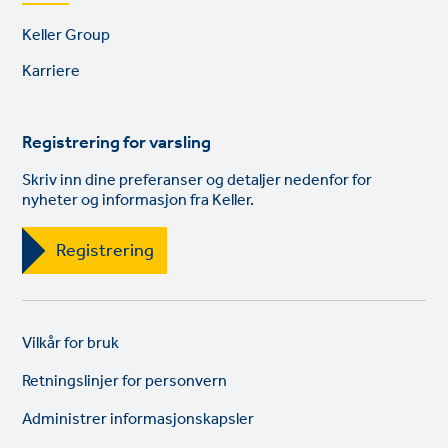
Footer
Keller Group
links
Karriere
Registrering for varsling
Skriv inn dine preferanser og detaljer nedenfor for
nyheter og informasjon fra Keller.
Registrering
Legal
So
Vilkår for bruk
links
lin
Retningslinjer for personvern
Administrer informasjonskapsler