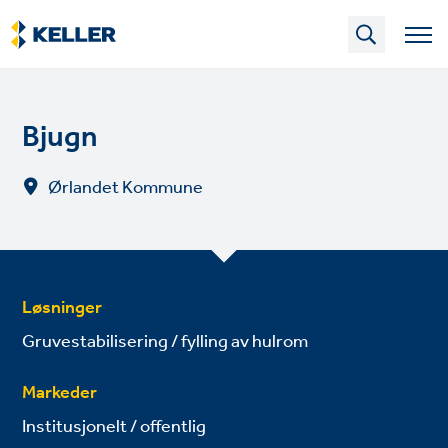
Skip
to
main
content
Bjugn
Ørlandet Kommune
Løsninger
Gruvestabilisering / fylling av hulrom
Markeder
Institusjonelt / offentlig