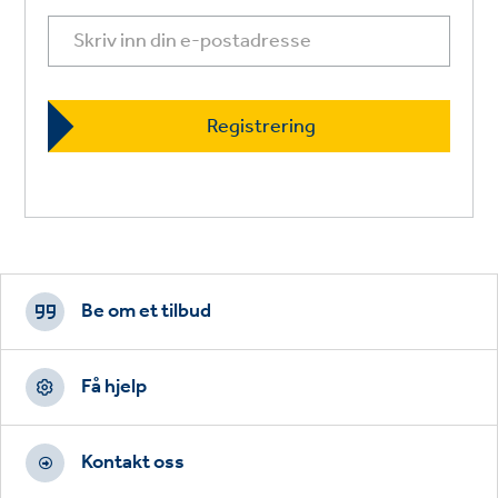
Footer
CTAs
Be om et tilbud
Få hjelp
Kontakt oss