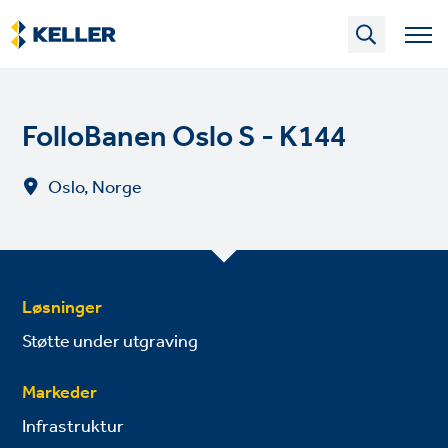
Skip
to
main
content
FolloBanen Oslo S - K144
Oslo, Norge
Løsninger
Støtte under utgraving
Markeder
Infrastruktur