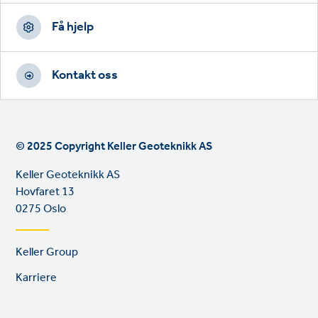
Få hjelp
Kontakt oss
© 2025 Copyright Keller Geoteknikk AS
Keller Geoteknikk AS
Hovfaret 13
0275 Oslo
Footer
Keller Group
links
Karriere