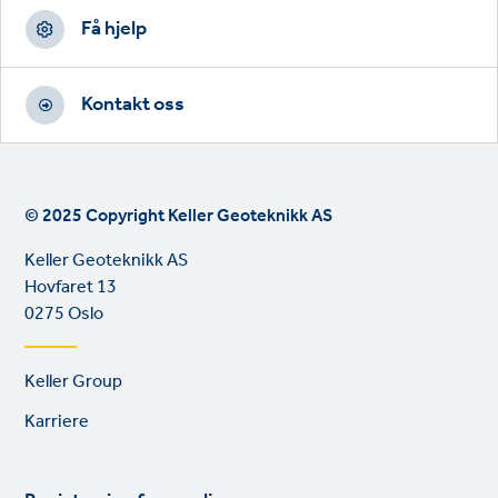
Få hjelp
Kontakt oss
© 2025 Copyright Keller Geoteknikk AS
Keller Geoteknikk AS
Hovfaret 13
0275 Oslo
Footer
Keller Group
links
Karriere