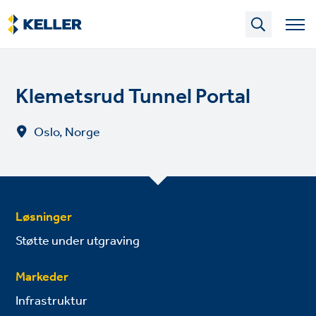
Skip
to
main
content
Klemetsrud Tunnel Portal
Oslo, Norge
Løsninger
Støtte under utgraving
Markeder
Infrastruktur